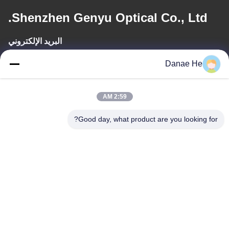
Shenzhen Genyu Optical Co., Ltd.
البريد الإلكتروني
Tan@genyudisplay.com
Danae He
وقت العمل
2:59 AM
9:00-18:00
Good day, what product are you looking for?
عنواننا
العنوان
الطابق الخامس، المبنى الثامن، مدينة هوافينغ الدولية الذكية، شاجينغ
باوان، شنشن، قوانغدونغ، الصين
الهاتف
86-755-27856531