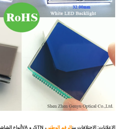
الإعلانات: الاختلافات بين
الرقم الوطني
، STN، و VA
أنواع الشاش