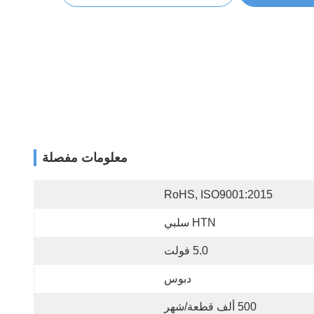
معلومات مفصلة
RoHS, ISO9001:2015
HTN سلبي
5.0 فولت
دبوس
500 ألف قطعة/شهر