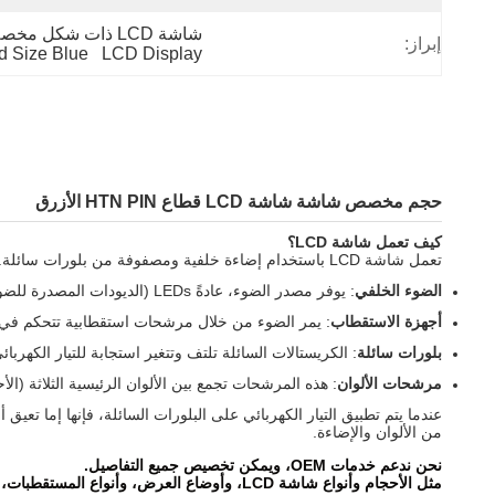
شاشة LCD ذات شكل مخصص,شاشة LCD ذات الحجم الأزرق المخصص,شاشة LCD ذات قطعة ضوء خلفي أبيض
إبراز:
 Size Blue   LCD Display
حجم مخصص شاشة شاشة LCD قطاع HTN PIN الأزرق
كيف تعمل شاشة LCD؟
تعمل شاشة LCD باستخدام إضاءة خلفية ومصفوفة من بلورات سائلة. تشمل المكونات الأساسية:
الضوء الخلفي
: يوفر مصدر الضوء، عادةً LEDs (الديودات المصدرة للضوء).
أجهزة الاستقطاب
: يمر الضوء من خلال مرشحات استقطابية تتحكم في 
بلورات سائلة
: الكريستالات السائلة تلتف وتتغير استجابة للتيار الكهر
مرشحات الألوان
: هذه المرشحات تجمع بين الألوان الرئيسية الثلاثة (الأ
عندما يتم تطبيق التيار الكهربائي على البلورات السائلة، فإنها إما 
من الألوان والإضاءة.
نحن ندعم خدمات OEM، ويمكن تخصيص جميع التفاصيل.
مثل الأحجام وأنواع شاشة LCD، وأوضاع العرض، وأنواع المستقطبات، زوايا المشاهدة، وجهد العمل، وأساليب القيادة، والموصات، والضوء الخلفي، ودرجة الحرارة، إلخ.