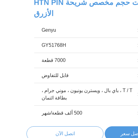
شاشة LCD ذات حجم مخصص شريحة HTN PIN
الأزرق
Genyu
GY51768H
7000 قطعة
قابل للتفاوض
T / T ، باي بال ، ويسترن يونيون ، موني جرام ،
بطاقة ائتمان
500 ألف قطعة/شهر
ضل سعر
اتصل الآن