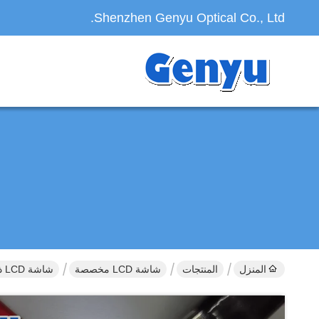
Shenzhen Genyu Optical Co., Ltd.
المنزل
المنتجات
شاشة LCD مخصصة
شاشة LCD ذات حجم مخصص شريحة HTN PIN الأزرق