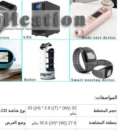
المواصفات:
32 ((W) * 33 ((H) * 2.8 ((T)
حجم المخطط
نوع شاشة LCD
ملم
منطقة المشاهدة
وضع العرض
27.6 ((W) *30.6 ((H) ملم