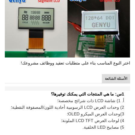
اختر النوع المناسب بناء على متطلبات تعقيد ووظائف مشروعك!
الأسئلة الشائعة
1س: ما هي المنتجات التي يمكنك توفيرها؟
أ. 1) شاشة LCD ذات شرائح مخصصة؛
2) وحدات العرض LCD الرسومية أحادية اللون/المصفوفة النقطية؛
3)
وحدات العرض الميكرو OLED؛
4) لوحات العرض LCD TFT الملونة؛
5) مصابيح LED الخلفية.