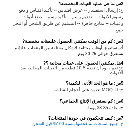
2س:
ما هي عملية العينات المخصصة؟
ج: إرسال استفسار -- عرض اقتباس -- تأكيد اقتباس و دفع
رسوم الأدوات -- تقديم رسم -- تأكيد رسم -- صنع أدوات
وعينات -- نماذج جاهزة -- التسليم عن طريق الشحن أو البحر
جمع.
3س: كم من الوقت يمكنني الحصول على
عينات مخصصة
?
أ:
ستستغرق أوقات مختلفة لأشكال مختلفة من المنتجات. عادةً ما
تستغرق حوالي 25-30 يوم.
4هل يمكنني الحصول على عينات مجانية ؟
?
ج: نعم ، نود أن نقدم 5-10 قطعة من العينات المجانية بعد
الأدوات.
5
س: ما هو الحد الأدنى للكمية؟
ج: الـ MOQ تعتمد على أحجام الشاشة
6
س: كم يستغرق الإنتاج الجماعي؟
ج: عادة 35-38 يوما.
7س: كيف تتحكمون في جودة المنتجات؟
ج: جميع المنتجات تم فحصها بنسبة 100% قبل الشحن.