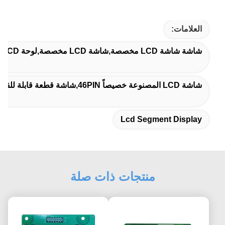
العلامات:
شاشة شاشة LCD مخصصة,شاشة LCD مخصصة,لوحة LCD مخصصة
شاشة LCD المصنوعة خصيصاً 46PIN,شاشة قطعة قابلة للقراءة تحت ضوء الشمس,شاشة LCD العاكسة القابلة للقراءة من أشعة الشمس
Lcd Segment Display
منتجات ذات صلة