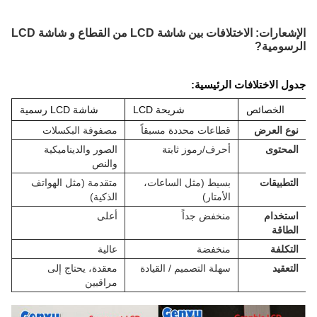
الإشعارات: الاختلافات بين شاشة LCD من القطاع و شاشة LCD
الرسومية
?
جدول الاختلافات الرئيسية
:
الخصائص
شريحة LCD
شاشة LCD رسمية
نوع العرض
قطاعات محددة مسبقاً
مصفوفة البكسلات
المحتوى
أحرف/رموز ثابتة
الصور والديناميكية
والنص
التطبيقات
بسيط (مثل الساعات،
متقدمة (مثل الهواتف
الأمتار)
الذكية)
استخدام
منخفض جداً
أعلى
الطاقة
التكلفة
منخفضة
عالية
التعقيد
سهلة التصميم / القيادة
معقدة، يحتاج إلى
مراقبين