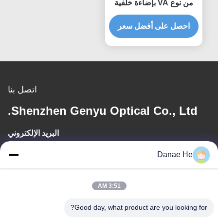
من نوع VA بإضاءة خلفية
LED بيضاء لشاشة LCD
مقطعية أحادية اللون
احصل على أفضل سعر
مخصصة في أجهزة التحكم
في الشاشات
اتصل بنا
Shenzhen Genyu Optical Co., Ltd.
البريد الإلكتروني
Tan@genyudisplay.com
Danae He
وقت العمل
3:51 AM
9:00-18:00
Good day, what product are you looking for?
عنواننا