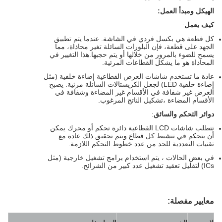
الهيكل ومبدأ العمل:
كيف يعمل
:
كل قطعة هي بكسل فردي في الشاشة. عندما يتم تطبيق
الجهد على قطعة، فإن البلورات السائلة تغير محاذاة، مما
يسمح للضوء بالمرور من خلالها أو يتم حجبها.هذا التغيير في
المحاذاة هو ما يشكل القطاعات المرئية.
عادة ما تستخدم شاشات العرض القطاعية إضاءة خلفية (مثل
إضاءة خلفية LED) لجعل الكريستالات السائلة مرئية. يصبح
العرض غير شفافة في الأقسام غير المضاءة وشفافة في
الأقسام المضاءة ،تشكيل الناتج المرغوب.
دوائر التحكم والسائق
:
تتطلب شاشات LCD القطاعية دائرة تحكم أو محرك يمكن
أن يتحكم في تنشيط كل قطاع.ويتم تحقيق ذلك عادة مع
تقنيات التعددية للحد من عدد خطوط التحكم اللازمة.
في بعض الحالات ، يتم استخدام برامج تشغيل خارجية (مثل
ICs) لتقليل تعقيد تشغيل عدد كبير من الشرائح.
معايير مفصلة: