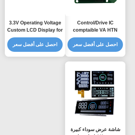
3.3V Operating Voltage
Control/Drive IC
Custom LCD Display for
comptaible VA HTN
Positive Reflective
Blue Green Backlight
COB Segment LCD
احصل على أفضل سعر
احصل على أفضل سعر
Screen Energy Meter 8
Digit 7 Segment
Module for Customized
Monochrome LCD
UPS Inverter Display
Panel
شاشة عرض سوداء كبيرة