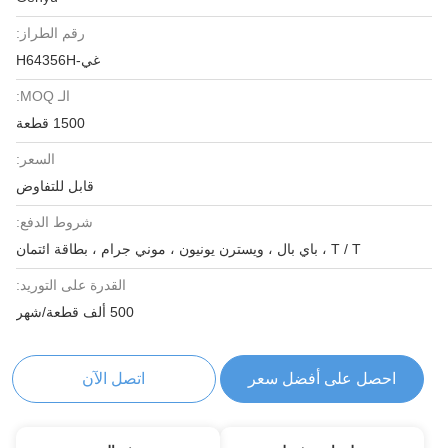
رقم الطراز:
غي-H64356H
الـ MOQ:
1500 قطعة
السعر:
قابل للتفاوض
شروط الدفع:
T / T ، باي بال ، ويسترن يونيون ، موني جرام ، بطاقة ائتمان
القدرة على التوريد:
500 ألف قطعة/شهر
احصل على أفضل سعر
اتصل الآن