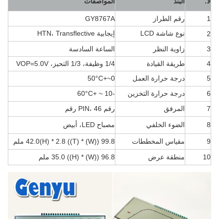
لا.
البند
المواصفات
1
رقم الطراز
GY8767A
نوع شاشة LCD
إيجابية HTN، Transflective
2
3
زاوية النظر
الساعة السادسة
4
طريقة القيادة
1/4 وظيفة، 1/3 التحيز، VOP=5.0V
5
درجة حرارة العمل
0~+50
°C
6
درجة حرارة التخزين
-10 ~ +60
°C
7
المرفق
رقم PIN، 46 رقم
8
الضوء الخلفي
مصباح LED، أبيض
9
مقياس المخططات
99.8 ((W) * 42.0
(H) * 2.8 ((T) ملم
10
منطقة عرض
96.8 ((W) * 35.0 ((H) ملم