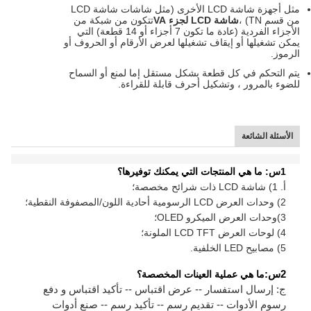
مثل أجهزة شاشة LCD الأخرى (مثل شاشات شاشة LCD
من قسم TN) ،
شاشة LCD لجزء VA
تتكون من شبكة من
الأجزاء الفردية (عادة ما تكون 7 أجزاء أو 14 قطعة) التي
يمكن تشغيلها أو إيقاف تشغيلها لعرض الأرقام أو الحروف أو
الرموز.
يتم التحكم في كل قطعة بشكل مستقل إما لمنع أو السماح
للضوء بالمرور ، وتشكيل أحرف قابلة للقراءة.
الأسئلة الشائعة
1س: ما هي المنتجات التي يمكنك توفيرها؟
أ. 1) شاشة LCD ذات شرائح مخصصة؛
2) وحدات العرض LCD الرسومية أحادية اللون/المصفوفة النقطية؛
3)
وحدات العرض الميكرو OLED؛
4) لوحات العرض LCD TFT الملونة؛
5) مصابيح LED الخلفية.
2س:
ما هي عملية العينات المخصصة؟
ج: إرسال استفسار -- عرض اقتباس -- تأكيد اقتباس و دفع
رسوم الأدوات -- تقديم رسم -- تأكيد رسم -- صنع أدوات