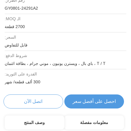
رقم الطراز:
GY0801-24291A2
الـ MOQ:
2700 قطعة
السعر:
قابل للتفاوض
شروط الدفع:
T / T ، باي بال ، ويسترن يونيون ، موني جرام ، بطاقة ائتمان
القدرة على التوريد:
300 ألف قطعة/ شهر
احصل على أفضل سعر
اتصل الآن
معلومات مفصلة
وصف المنتج