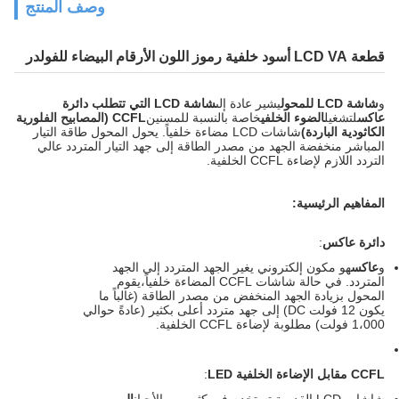
وصف المنتج
قطعة LCD VA أسود خلفية رموز اللون الأرقام البيضاء للفولدر
و
شاشة LCD للمحول
يشير عادة إلى
شاشة LCD التي تتطلب دائرة
عاكس
لتشغيل
الضوء الخلفي
خاصة بالنسبة للمسنين
CCFL (المصابيح الفلورية
الكاثودية الباردة)
شاشات LCD مضاءة خلفياً. يحول المحول طاقة التيار
المباشر منخفضة الجهد من مصدر الطاقة إلى جهد التيار المتردد عالي
التردد اللازم لإضاءة CCFL الخلفية.
المفاهيم الرئيسية:
دائرة عاكس
:
و
عاكس
هو مكون إلكتروني يغير الجهد المتردد إلى الجهد
المتردد. في حالة شاشات CCFL المضاءة خلفياً،يقوم
المحول بزيادة الجهد المنخفض من مصدر الطاقة (غالباً ما
يكون 12 فولت DC) إلى جهد متردد أعلى بكثير (عادةً حوالي
1،000 فولت) مطلوبة لإضاءة CCFL الخلفية.
CCFL مقابل الإضاءة الخلفية LED
: