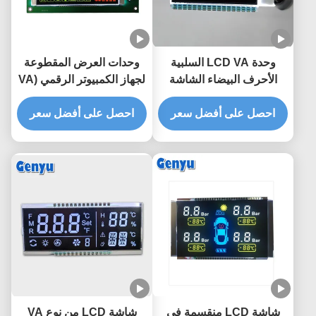
وحدة LCD VA السلبية
وحدات العرض المقطوعة
الأحرف البيضاء الشاشة
لجهاز الكمبيوتر الرقمي (VA
السوداء 4.5 فولت 34PIN
LCD Segment Display
للمغذية
احصل على أفضل سعر
احصل على أفضل سعر
Module Chip On Board
Color Icons 5.0V High
Contrast
شاشة LCD منقسمة في
شاشة LCD من نوع VA