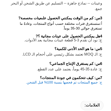
وعينات -- نماذج جاهزة -- التسليم عن طريق الشحن أو البحر
جمع.
3س: كم من الوقت يمكنني الحصول على
عينات مخصصة
?
أ:
ستستغرق فترات مختلفة حسب أنواع المنتجات، وعادةً ما
تستغرق حوالي 30-35 يوماً.
4هل يمكنني الحصول على عينات مجانية ؟
?
ج: نود أن نقدم 3-5 قطعة عينات مجانية بعد الأدوات.
5
س: ما هو الحد الأدنى للكمية؟
ج: الـ MOQ تعتمد بشكل رئيسي على أحجام الـ LCD.
6
س: كم يستغرق الإنتاج الجماعي؟
ج: عادة 35-45 يوماً، يعتمد على عدد القطع.
7س: كيف تتحكمون في جودة المنتجات؟
ج: جميع المنتجات تم فحصها بنسبة 100% قبل الشحن.
العلامات: