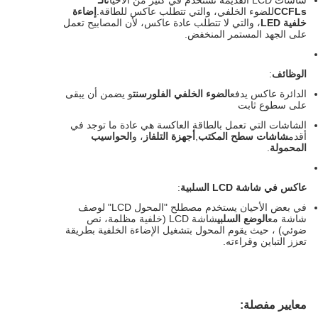
شاشات LCD القديمة تستخدم في كثير من الأحيان
الـ
CCFLs
للضوء الخلفي، والتي تتطلب عاكس للطاقة.
إضاءة
خلفية LED
، والتي لا تتطلب عادة عاكس، لأن المصابيح تعمل
على الجهد المستمر المنخفض.
الوظائف
:
الدائرة عاكس يدفع
الضوء الخلفي الفلورسنت
و يضمن أن يبقى
على سطوع ثابت
الشاشات التي تعمل بالطاقة العاكسة هي عادة ما توجد في
أقدم
شاشات سطح المكتب
,
أجهزة التلفاز
، و
الحواسيب
المحمولة
.
عاكس في شاشة LCD السلبية
:
في بعض الأحيان يستخدم مصطلح "المحول LCD" لوصف
شاشة مع
الوضع السلبي
شاشة LCD (خلفية مظلمة، نص
ضوئي) ، حيث يقوم المحول بتشغيل الإضاءة الخلفية بطريقة
تعزز التباين وقراءته.
معايير مفصلة: