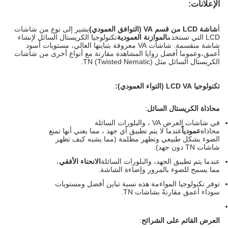
الإعلانات:
أ
شاشة LCD من قسم VA (التوافق العمودي)
يشير إلى نوع من شاشات
LCD التي تستخدم
الموازنة العمودية
تكنولوجيا الكريستال السائل لإنشاء
شاشة منقسمة. شاشات VA معروفة بتباينها العالي، مستويات أسود
أعمق،وعموما أفضل زوايا المشاهدة مقارنة مع أنواع أخرى من شاشات
الكريستال السائل مثل TN (Twisted Nematic).
تكنولوجيا LCD VA (التواء العمودي)
:
محاذاة الكريستال السائل
:
في شاشات العرض VA ، والبلورات السائلة
محاذاة
عمودياً
عندما لا يتم تطبيق أي جهد ، مما يعني أنها تمنع
الضوء بشكل طبيعي وتظهر مظلمة (مما يشبه كيف تظهر
شاشات TN دون جهد).
عندما يتم تطبيق الجهد، والبلورات السائلة
الانحناء الأفقي
،
مما يسمح للضوء بالمرور وإضاءة الشاشة.
توفر تكنولوجيا المواءمة هذه نسبة تباين أفضل ومستويات
سوداء أعمق مقارنةً بشاشات TN.
العرض القائم على الشرائح
: