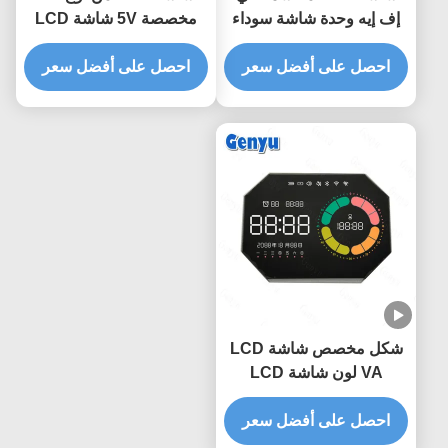
إف إيه وحدة شاشة سوداء
مخصصة 5V شاشة LCD
COB + PIN لضغط إطارات
تعرض PIN
السيارات
احصل على أفضل سعر
احصل على أفضل سعر
شكل مخصص شاشة LCD
VA لون شاشة LCD
منقسمة 4Digit شاشة زيبرا
للساعة
احصل على أفضل سعر