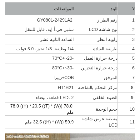
لا.
البند
المواصفات
1
رقم الطراز
GY0801-24291A2
نوع شاشة LCD
سلبي في.أ.إيه، قابل للتنقل
2
3
زاوية النظر
الساعة الثانية عشر
4
طريقة القيادة
1/4 وظيفة، 1/3 تحيز، 5.0 فولت
5
درجة حرارة العمل
-20~+70
°C
6
درجة حرارة التخزين
-30~+80
°C
7
المرفق
COB+زيبرا
8
مركز التحكم بالشاحنة
HT1621
9
الضوء الخلفي
LED، 2 قطعة، بيضاء
78.0 ((W) * 78.0 ((H) * 20.5 ((T)
10
حجم الوحدة
ملم
منطقة عرض شاشة
11
59.9 ((W) * 32.5 ((H) ملم
LCD