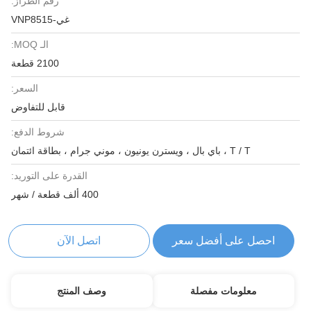
رقم الطراز:
غي-VNP8515
الـ MOQ:
2100 قطعة
السعر:
قابل للتفاوض
شروط الدفع:
T / T ، باي بال ، ويسترن يونيون ، موني جرام ، بطاقة ائتمان
القدرة على التوريد:
400 ألف قطعة / شهر
احصل على أفضل سعر
اتصل الآن
معلومات مفصلة
وصف المنتج