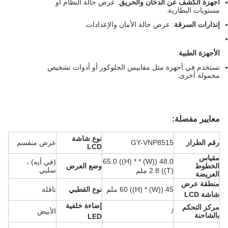
أجهزة الكشف عن الدخان والحريق
: عرض حالة النظام أو
مستويات البطارية.
إنذارات السرقة
: عرض حالة الأمان والإعدادات.
الأجهزة الطبية
:
تستخدم في أجهزة مثل مقاييس الجلوكوز أو أدوات تشخيص
محمولة أخرى.
معايير مفصلة:
نوع شاشة
رقم الطراز
GY-VNP8515
عرض منقسم
LCD
مقياس
48.0 ((W) * 65.0 ((H) *
(في.أيه) ،
الخطوط
وضع العرض
سلبي
2.8 ((T) ملم
العريضة
منطقة عرض
45 ((W) * 60 ((H) ملم
نوع القطبي
ناقلة
شاشة LCD
إضاءة خلفية
مركز التحكم
/
الأبيض
بالشاحنة
LED