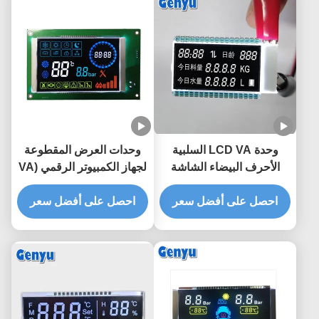
وحدة LCD VA السلبية
وحدات العرض المقطوعة
الأحرف البيضاء الشاشة
لجهاز الكمبيوتر الرقمي (VA
السوداء 4.5 فولت 34PIN
LCD Segment Display
للمغذية
احصل على أفضل سعر
احصل على أفضل سعر
Module Chip On Board
Color Icons 5.0V High
Contrast