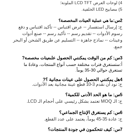
4) لوحات العرض LCD TFT الملونة؛
5) مصابيح LED الخلفية.
2س:
ما هي عملية العينات المخصصة؟
ج: إرسال استفسار -- عرض اقتباس -- تأكيد اقتباس و دفع
رسوم الأدوات -- تقديم رسم -- تأكيد رسم -- صنع أدوات
وعينات -- نماذج جاهزة -- التسليم عن طريق الشحن أو البحر
جمع.
3س: كم من الوقت يمكنني الحصول على
عينات مخصصة
?
أ:
ستستغرق فترات مختلفة حسب أنواع المنتجات، وعادةً ما
تستغرق حوالي 30-35 يوماً.
4هل يمكنني الحصول على عينات مجانية ؟
?
ج: نود أن نقدم 3-10 قطع عينة مجانية بعد الأدوات.
5
س: ما هو الحد الأدنى للكمية؟
ج: الـ MOQ تعتمد بشكل رئيسي على أحجام الـ LCD.
6
س: كم يستغرق الإنتاج الجماعي؟
ج: عادة 35-45 يوماً، يعتمد على عدد القطع.
7س: كيف تتحكمون في جودة المنتجات؟