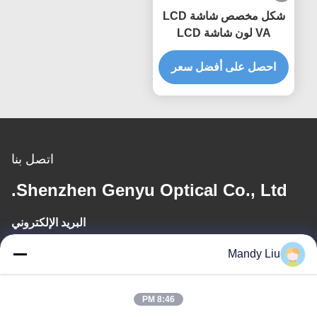
شكل مخصص شاشة LCD
VA لون شاشة LCD
منقسمة 4Digit شاشة زيبرا
للساعة
احصل على أفضل سعر
اتصل بنا
Shenzhen Genyu Optical Co., Ltd.
البريد الإلكتروني
Tan@genyudisplay.com
Mandy Liu
وقت العمل
8:46 PM
9:00-18:00