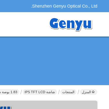
Shenzhen Genyu Optical Co., Ltd.
المنزل
المنتجات
شاشة IPS TFT LCD
1.83 بوصة شاشة TFT LCD 240x284 بكسل زاوية حرة NV3030 شاشة TFT صغيرة