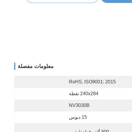
معلومات مفصلة
RoHS, ISO9001: 2015
240x284 نقطة
NV3030B
15 دبوس
300 ألف قطعة/ شهر