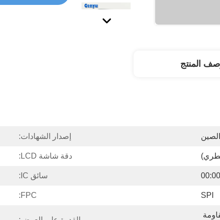
صف المنتج
لصين
إصدار الشهادات:
دقة شاشة LCD:
00:0
سائق IC:
FPC:
SPI
الصناديق والصناديق المقاومة 
القدرة على العرض: