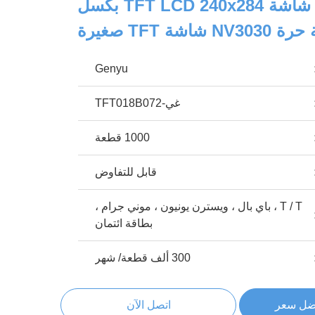
1.83 بوصة شاشة TFT LCD 240x284 بكسل
NV3 شاشة TFT صغيرة
Genyu
غي-TFT018B072
1000 قطعة
قابل للتفاوض
T / T ، باي بال ، ويسترن يونيون ، موني جرام ،
بطاقة ائتمان
300 ألف قطعة/ شهر
ضل سعر
اتصل الآن