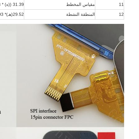
11
مقياس المخطط
31.39 ((ه) * 39.23 ((ف) * 1.55 ((د)
12
المنطقة النشطة
29.52
(هـ)
* 34.93 ((V)