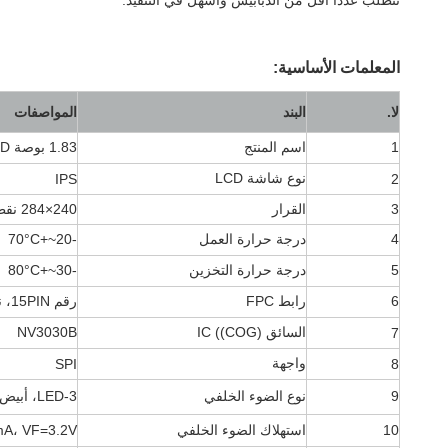
تتطلب عددًا أقل من الدبابيس وأسهل في التنفيذ.
المعلمات الأساسية:
لا.
البند
المواصفات
1
اسم المنتج
1.83 بوصة TFT LCD
نوع شاشة LCD
IPS
2
3
القرار
240×284 نقطة
4
درجة حرارة العمل
-20~+70
°C
5
درجة حرارة التخزين
-30~+80
°C
6
رابط FPC
رقم 15PIN، نوع الشاشة
السائق IC ((COG)
NV3030B
7
واجهة
SPI
8
9
نوع الضوء الخلفي
3-LED، أبيض
10
استهلاك الضوء الخلفي
mA، VF=3.2V