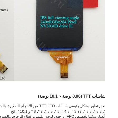
شاشات TFT (0.96 بوصة ~ 10.1 بوصة)
"، 3.2 "، 3.5 "، 3.97 "، 4.3 "، 5 "، 5.5 "، 7 "، 8 " و 10.1 "، الخ
أيضا، يمكننا تخصيص FPC، واجهة، لوحة اللمس، غطاء الزجاج، والضوء الخلفي على أساس مطالبك.