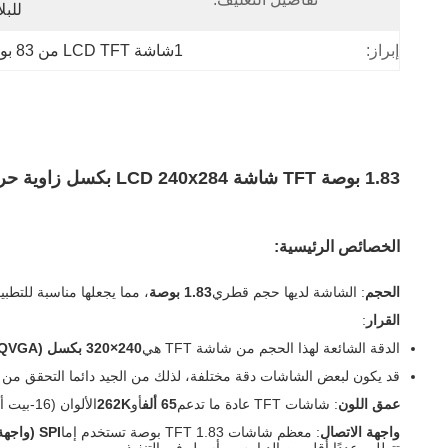
للبل
إبراز:
1شاشة LCD TFT من 83 بوصة,شاشة LCD TFT 240x284,NV3030 شاشة صغيرة
1.83 بوصة TFT شاشة LCD 240x284 بكسل زاوية حرة NV3030 واجهة SPI 15pin
الخصائص الرئيسية:
الحجم
: الشاشة لديها حجم قطري
1.83 بوصة
، مما يجعلها مناسبة للتط
القرار
:
الدقة الشائعة لهذا الحجم من شاشة TFT هي
240×320 بكسل (QVGA)
قد يكون لبعض الشاشات دقة مختلفة، لذلك من الجيد دائما التحقق من ا
عمق اللون
: شاشات TFT عادة ما تدعم
65 ألف
أو
262K
الألوان (16-بيت أو 18-بيت عمق اللون) ، توفير إعادة إنتاج لون لائق للشاشات الصغيرة.
واجهة الاتصال
: معظم شاشات TFT 1.83 بوصة تستخدم إما
SPI (واجهة محيطية متسلسلة)