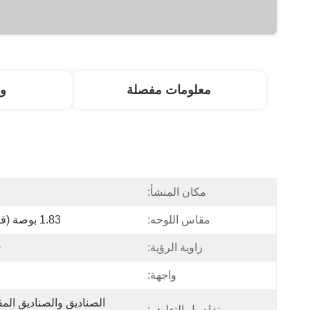
معلومات مفصلة
و
مكان المنشأ:
ا
مقاس اللوحه:
1.83 بوصة (قطري)
زاوية الرؤية:
0
واجهة:
تفاصيل التغليف: