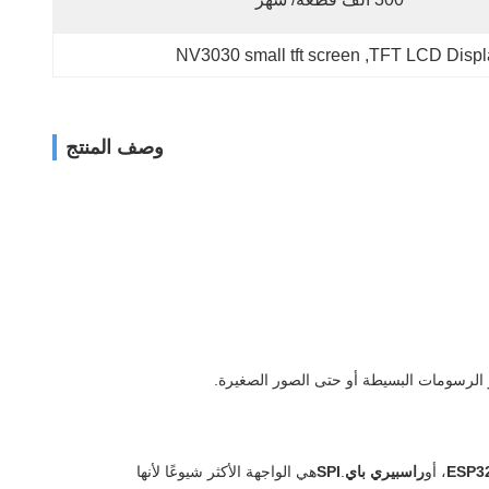
NV3030 small tft screen
, 
TFT LCD Displ
وصف المنتج
و الرسومات البسيطة أو حتى الصور الصغيرة.
ESP3
، أو
راسبيري باي
.
SPI
هي الواجهة الأكثر شيوعًا لأنها