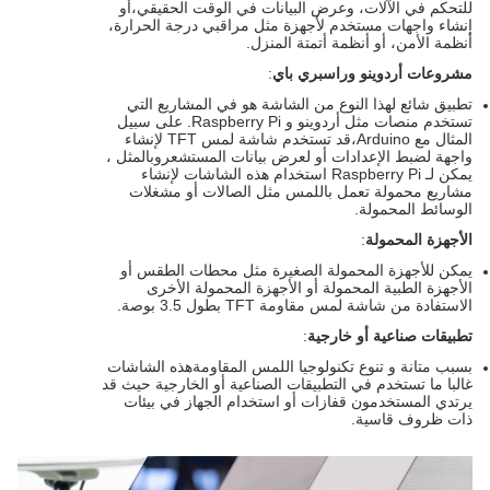
للتحكم في الآلات، وعرض البيانات في الوقت الحقيقي،أو
إنشاء واجهات مستخدم لأجهزة مثل مراقبي درجة الحرارة،
أنظمة الأمن، أو أنظمة أتمتة المنزل.
مشروعات أردوينو وراسبري باي
:
تطبيق شائع لهذا النوع من الشاشة هو في المشاريع التي
تستخدم منصات مثل أردوينو و Raspberry Pi. على سبيل
المثال مع Arduino،قد تستخدم شاشة لمس TFT لإنشاء
واجهة لضبط الإعدادات أو لعرض بيانات المستشعروبالمثل ،
يمكن لـ Raspberry Pi استخدام هذه الشاشات لإنشاء
مشاريع محمولة تعمل باللمس مثل الصالات أو مشغلات
الوسائط المحمولة.
الأجهزة المحمولة
:
يمكن للأجهزة المحمولة الصغيرة مثل محطات الطقس أو
الأجهزة الطبية المحمولة أو الأجهزة المحمولة الأخرى
الاستفادة من شاشة لمس مقاومة TFT بطول 3.5 بوصة.
تطبيقات صناعية أو خارجية
:
بسبب متانة و تنوع تكنولوجيا اللمس المقاومةهذه الشاشات
غالبا ما تستخدم في التطبيقات الصناعية أو الخارجية حيث قد
يرتدي المستخدمون قفازات أو استخدام الجهاز في بيئات
ذات ظروف قاسية.