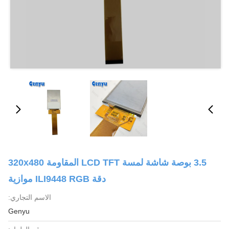
3.5 بوصة شاشة لمسة LCD TFT المقاومة 320x480
دقة ILI9448 RGB موازية
الاسم التجاري:
Genyu