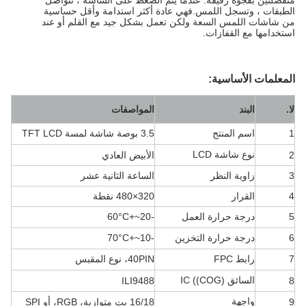
منفصلتين بفجوة رقيقة. عندما يتم الضغط على الشاشة ، تتواصل
الطبقات ، وتسجل اللمس.فهي عادة أكثر استدامة وأقل حساسية
من شاشات اللمس السعة ولكن تعمل بشكل جيد مع القلم أو عند
استخدامها مع القفازات.
المعلمات الأساسية:
لا.
البند
المواصفات
1
اسم المنتج
3.5 بوصة شاشة لمسة TFT LCD
نوع شاشة LCD
2
الأبيض العادي
3
زاوية النظر
الساعة الثانية عشر
4
القرار
320×480 نقطة
5
درجة حرارة العمل
-20~+60
°C
6
درجة حرارة التخزين
-10~+70
°C
7
رابط FPC
40PIN، نوع المقبس
السائق IC ((COG)
ILI9488
8
واجهة
9
16/18 بت متوازية، RGB، أو SPI