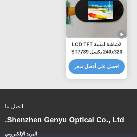
2شاشة لمسة LCD TFT
240x320 بكسل ST7789
متوازية 36pin FPC
احصل على أفضل سعر
اتصل بنا
Shenzhen Genyu Optical Co., Ltd.
البريد الإلكتروني