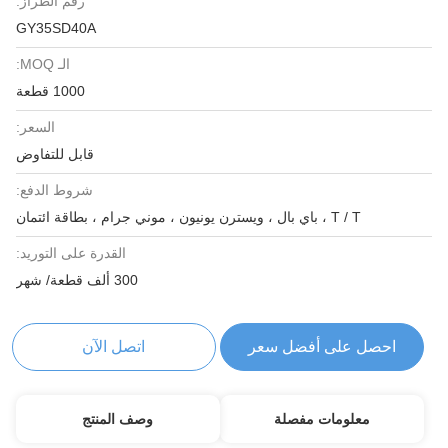
رقم الطراز:
GY35SD40A
الـ MOQ:
1000 قطعة
السعر:
قابل للتفاوض
شروط الدفع:
T / T ، باي بال ، ويسترن يونيون ، موني جرام ، بطاقة ائتمان
القدرة على التوريد:
300 ألف قطعة/ شهر
احصل على أفضل سعر
اتصل الآن
معلومات مفصلة
وصف المنتج