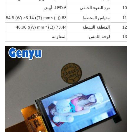
10
نوع الضوء الخلفي
6-LED، أبيض
11
مقياس المخطط
83 ((L) ×54.5 (W) ×3.14 ((T) mm
12
المنطقة النشطة
73.44 ((L) * 48.96 ((W) mm
13
لوحة اللمس
المقاومة