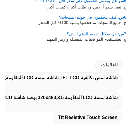
5س: هل يمكنني الحصول على سعر أقل لـ TFT LCD؟
ج: نعم، سعر أرخص مع طلب أكبر / كميات أكبر.
6س: كيف تتحكمون في جودة المنتجات؟
ج: جميع المنتجات تم فحصها بنسبة 100% قبل الشحن.
7س: هل يمكنك تقديم الدعم الفني؟
ج: نعم
سنقدم المواصفات المفصلة و رمز التمهيد
العلامات:
شاشة لمس تكاثفية TFT LCD,شاشة لمسة LCD المقاومة,شاشة لمس TFT مقاومة
شاشة لمسة LCD المقاومة 320x480,3.5 بوصة شاشة LCD لمسة مقاومة,شاشة لمسة مقاومة ILI9448 Tft
Tft Resistive Touch Screen