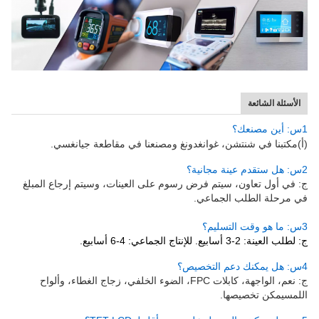
الأسئلة الشائعة
1س: أين مصنعك؟
(أ)
مكتبنا في شنتشن، غوانغدونغ ومصنعنا في مقاطعة جيانغسي.
2س: هل ستقدم عينة مجانية؟
ج: في أول تعاون، سيتم فرض رسوم على العينات، وسيتم إرجاع المبلغ
في مرحلة الطلب الجماعي.
3س: ما هو وقت التسليم؟
ج: لطلب العينة: 2-3 أسابيع. للإنتاج الجماعي: 4-6 أسابيع.
4س: هل يمكنك دعم التخصيص؟
ج: نعم، الواجهة، كابلات FPC، الضوء الخلفي، زجاج الغطاء، وألواح
اللمس
يمكن تخصيصها.