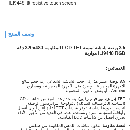
ILI9448  tft resistive touch screen
وصف المنتج
3.5 بوصة شاشة لمسة LCD TFT المقاومة 320x480 دقة
ILI9448 RGB موازية
الخصائص:
3.5 بوصة
: يشير هذا إلى حجم الشاشة الشعاعي. إنه حجم شائع
للأجهزة المحمولة الصغيرة مثل الأجهزة المحمولة ، ومشاريع
Arduino ، أو بعض الأجهزة المحمولة.
TFT (ترانزستور فيلم رقيق)
: يستخدم هذا النوع من شاشات LCD
(الشاشة الكريستالية السائلة) تكنولوجيا الترانزستور الرقيقة
لتحسين جودة الشاشة. توفر شاشات TFT إعادة إنتاج ألوان أفضل
وأوقات استجابة أسرع.وتستخدم عادة في العديد من الأجهزة لأداء
بصري أفضل من شاشات LCD القياسية.
لمسة مقاومة
: تتكون شاشات اللمس المقاومة من طبقتين