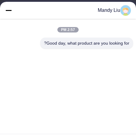
Tan@genyudisplay.com
Mandy Liu
وقت العمل
2:57 PM
9:00-18:00
Good day, what product are you looking for?
عنواننا
العنوان
الطابق الخامس، المبنى الثامن، مدينة هوافينغ الدولية الذكية، شاجينغ
باوان، شنشن، قوانغدونغ، الصين
الهاتف
86-755-27856531
الصين جيدة الجودة شاشة LCD مخصصة المورد. حقوق الطبع والنشر ©