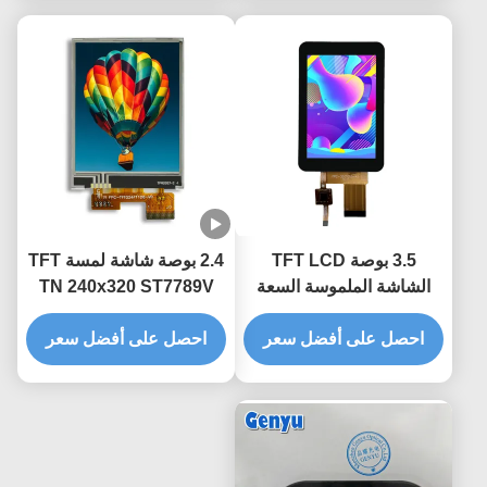
3.5 بوصة TFT LCD
2.4 بوصة شاشة لمسة TFT
الشاشة الملموسة السعة
TN 240x320 ST7789V
320x480 دقة 30pin واجهة
20pin SPI مع لمسة
SPI
احصل على أفضل سعر
مقاومة
احصل على أفضل سعر