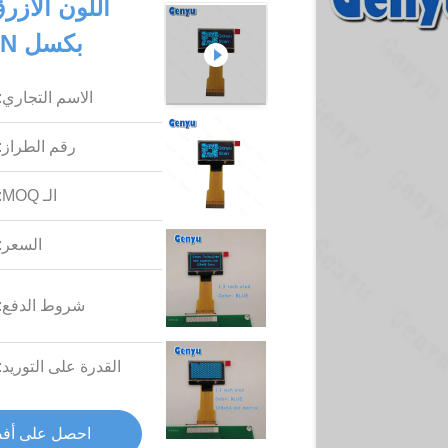
بكسل SH1106 30PIN طويلا نوع FPC ZIF
الاسم التجاري:
رقم الطراز:
الـ MOQ:
السعر:
شروط الدفع:
القدرة على التوريد:
احصل على أف