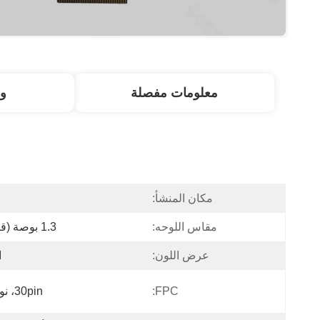
معلومات مفصلة
و
مكان المنشأ:
ا
مقاس اللوحه:
1.3 بوصة (قطري)
عرض اللون:
ا
FPC:
30pin، نوع ZIF