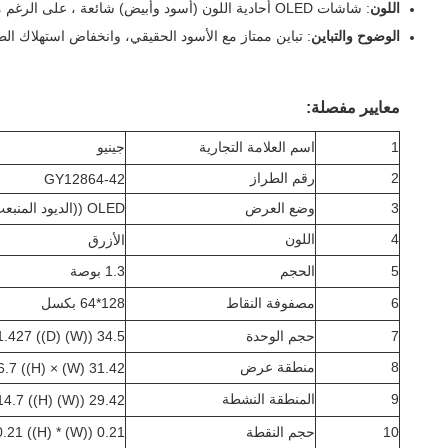
اللون
: شاشات OLED أحادية اللون (أسود وأبيض) شائعة ، على الرغم من أن الإصدارات الملونة قد تكون متاحة أيضًا.
الوضوح والتباين
: تباين ممتاز مع الأسود الحقيقي، وانخفاض استهلاك الطا
معايير مفصلة:
1
اسم العلامة التجارية
جينيو
2
رقم الطراز
GY12864-42
3
وضع العرض
OLED ((الديود المنبعث للضوء العضوي)
4
اللون
الأزرق
5
الحجم
1.3 بوصة
6
مصفوفة النقاط
128*64 بكسل
7
حجم الوحدة
34.5 ((W) x23.0 ((H) x1.427 ((D) مم
8
منطقة عرض
31.42 (W) × 16.7 ((H)
9
المنطقة النشطة
29.42 ((W) x14.7 ((H)
10
حجم النقطة
0.21 ((W) * 0.21 ((H) ملم