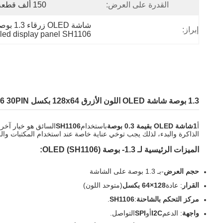
القدرة على العرض:
150 ألف قطعة/شهر
شاشة OLED زرقاء 1.3 بوصة,1.3 بوصة شاشة OLED SH1106,لوحة العرض OLED SH1106
إبراز:
led display panel SH1106
1.3 بوصة شاشة OLED اللون الأزرق 128x64 بكسل SH1106 30PIN الطويل FPC نوع ZIF
أ
1شاشة OLED بقيمة 0.3 بوصة
باستخدام
SH1106
السائق هو خيار آخر 
الذاكرة والبدء، لذلك يجب توخي عناية خاصة عند استخدام المكتبات وال
الميزات الرئيسية لـ 1.3- بوصة OLED (SH1106):
حجم العرض
-بـ 1.3 بوصة على الشاشة
القرار
: عادة
128×64 بكسل
(متوحد اللون)
مركز التحكم بالشاحنة
:
SH1106
.
واجهة
: الدعم
I2C
أو
SPI
التواصل.