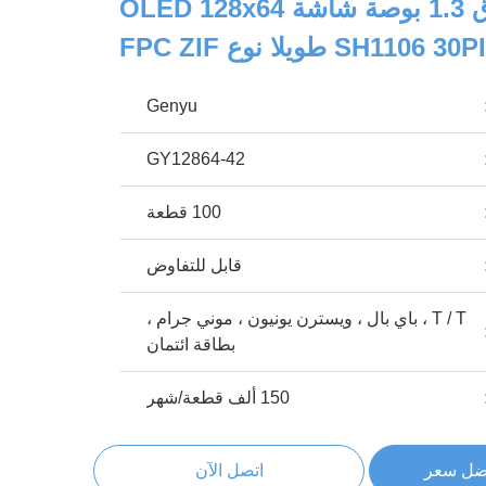
اللون الأزرق 1.3 بوصة شاشة OLED 128x64
Genyu
GY12864-42
100 قطعة
قابل للتفاوض
T / T ، باي بال ، ويسترن يونيون ، موني جرام ،
بطاقة ائتمان
150 ألف قطعة/شهر
ضل سعر
اتصل الآن