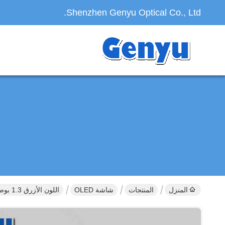
Shenzhen Genyu Optical Co., Ltd.
المنزل
المنتجات
شاشة OLED
اللون الأزرق 1.3 بوصة شاشة OLED 128x64 بكسل SH1106 30PIN طويلا نوع FPC ZIF