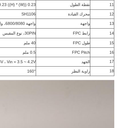
11
نقطة الطول
0.23 ((W) * 0.23 ((H) ملم
12
محرك القيادة
SH1106
13
واجهة
واجهة 6800/8080، واجهة متسلسلة بأربعة أسلاك، I2C
14
رابط FPC
30PIN، نوع المقبس
15
طول FPC
40 ملم
16
FPC Pitch
0.5 ملم
17
الجهد
V ، Vin = 3.5 ~ 4.2V
18
زاوية النظر
°
160