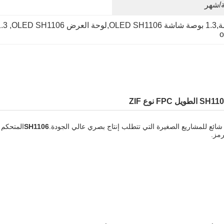
OLED Display  SH1106
, 
o
شائع للمشاريع الصغيرة التي تتطلب إنتاج بصري عالي الجودة.
SH1106
المتحكم 
رمز.