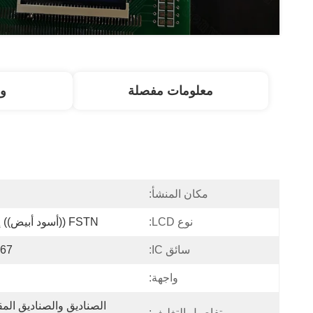
معلومات مفصلة
و
مكان المنشأ:
ا
نوع LCD:
FSTN ((أسود أبيض)) إيجابي
سائق IC:
67
واجهة:
تفاصيل التغليف: