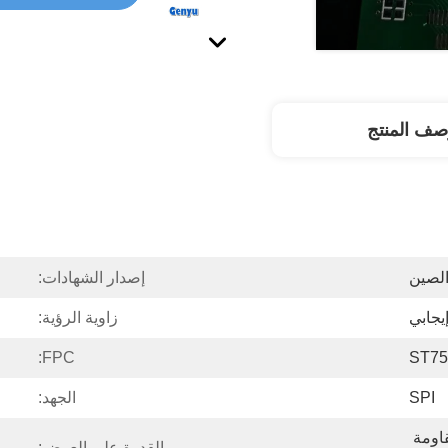
صف المنتج
لصين
إصدار الشهادات:
زاوية الرؤية:
FPC:
ST75
SPI
الجهد:
الصناديق والصناديق المقاومة 
القدرة على العرض: