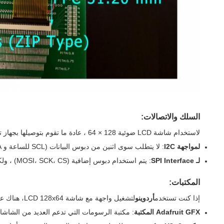
السلك والاتصالات:
لاستخدام شاشة LCD ضوئية 128 × 64 ، عادة ما تقوم بتوصيلها بجهاز تحكم صغير (على سبيل المثال ، Arduino ، ESP32 ، Raspberry Pi). إليك إعداد الأسلاك النموذجي:
لمواجهة I2C
: لا يتطلب سوى اثنين من دبوس البيانات (SCL للساعة و SDA للبيانات) ، جنبا إلى جنب مع الطاقة (VCC) والأرض (GND).
لـ SPI Interface
: يتم استخدام دبوس إضافية (MOSI، SCK، CS) ، ولكن الاتصال لا يزال فعالا.
المكتبات:
إذا كنت تستخدم
أردوينو
لتشغيل واجهة مع شاشة LCD 128x64، هناك عدة مكتبات يمكنك استخدامها لتبسيط الترميز:
Adafruit GFX المكتبة
: مكتبة الرسومات التي تدعم العديد من الشاشات ، بم