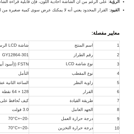
الرؤية
: على الرغم من أن الشاشة أحادية اللون، فإن قابلية قراءة الشا
القيود
: القرار المحدود يعني أنه لا يمكنك عرض سوى كمية صغيرة من 
معايير مفصلة:
1
اسم المنتج
شاشة LCD الرسومية COG
2
رقم الطراز
GY12864-301
نوع شاشة LCD
3
FSTN ((أسود أبيض)) إيجابي
4
نوع المقطب
التأمل
5
زاوية النظر
الساعة الثانية ع
6
القرار
128 × 64 نقطة
7
طريقة القيادة
كيف تُحافظ على سل
8
الجهد العامل
3.0 فولت
درجة حرارة العمل
-20~+70
°C
9
درجة حرارة التخزين
-20~+70
°C
10