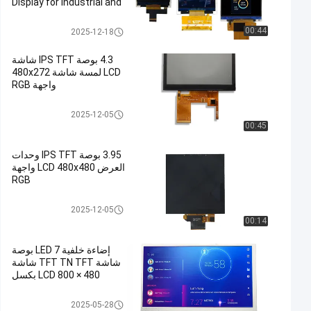
Display for Industrial and
Commercial Need
لوحة شاشة TFT LCD
00:44
2025-12-18
4.3 بوصة IPS TFT شاشة
LCD لمسة شاشة 480x272
واجهة RGB
لوحة شاشة TFT LCD
2025-12-05
00:45
3.95 بوصة IPS TFT وحدات
العرض LCD 480x480 واجهة
RGB
لوحة شاشة TFT LCD
2025-12-05
00:14
إضاءة خلفية LED 7 بوصة
شاشة TFT TN TFT شاشة
LCD 800 × 480 بكسل
لوحة شاشة TFT LCD
2025-05-28