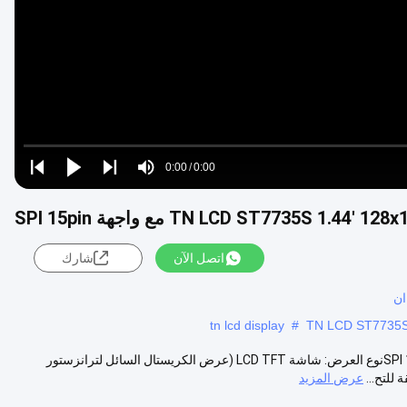
Video
Loaded
:
0%
0:00
/
0:00
Play
Play
Play
Mute
Current
Duration
next
next
Time
اتصل الآن
شارك
tn lcd display
#
1.44 بوصة TFT شاشة LCD TN 128 * 128 نقطة ST7735S واجهة SPI 15pin 1نوع العرض: شاشة LCD TFT (عرض الكريستال السائل لترانزستور
للتح...
عرض المزيد