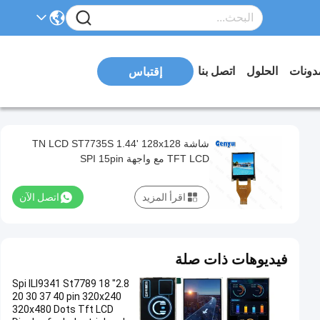
دونات
الحلول
اتصل بنا
إقتباس
شاشة TN LCD ST7735S 1.44' 128x128
TFT LCD مع واجهة SPI 15pin
اقرأ المزيد
اتصل الآن
فيديوهات ذات صلة
2.8" Spi ILI9341 St7789 18
20 30 37 40 pin 320x240
320x480 Dots Tft LCD