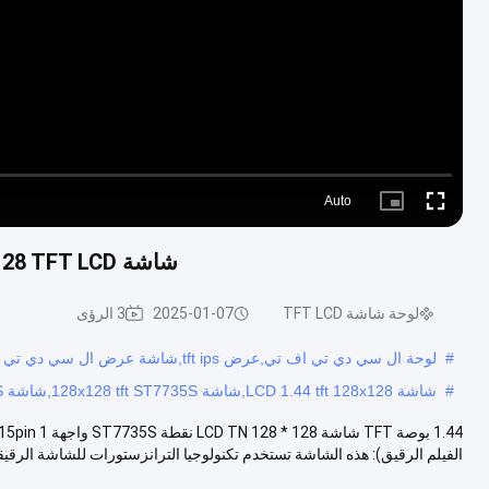
Auto
Picture-
Fullscreen
in-
Picture
شاشة TN LCD ST7735S 1.44' 128x128 TFT LCD مع واجهة SPI 15pin
لوحة شاشة TFT LCD
2025-01-07
3 الرؤى
#
لوحة ال سي دي تي اف تي,عرض tft ips,شاشة عرض ال سي دي تي ان
#
شاشة LCD 1.44 tft 128x128,شاشة 128x128 tft ST7735S,شاشة TN LCD ST7735S
الفيلم الرقيق): هذه الشاشة تستخدم تكنولوجيا الترانزستورات للشاشة الرقيقة 