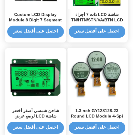
شاشة LCD ذات 7 أجزاء
Custom LCD Display
Module 8 Digit 7 Segment
TN/HTN/STN/VA/BTN LCD
شاشة LCD مخصصة مع IC
Display with Black
قيادة HT1621 وموصل
Background LCD Size TN
احصل على أفضل سعر
احصل على أفضل سعر
VA Black Monochrome LCD
PIN/FPC/ZEBRA
Screen
1.3inch GY128128-23
شاحن شمسي أصفر أخضر
Round LCD Module 4-Spi
شاشة LCD لوضع عرض
FSTN Custom
العاكس 1/3 تحيز وحدة LCD
Monochrome Dot Matrix
صغيرة بـ 7 أجزاء ضمن 50 درجة
احصل على أفضل سعر
احصل على أفضل سعر
Clock COG LCD Screen
مئوية