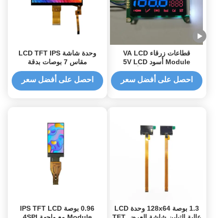
قطاعات زرقاء VA LCD
وحدة شاشة LCD TFT IPS
Module أسود 5V LCD
مقاس 7 بوصات بدقة
Display ضوء خلفي أبيض مع
1024x600 مع شاشة لمس
PCB
سعوية
احصل على أفضل سعر
احصل على أفضل سعر
1.3 بوصة 128x64 وحدة LCD
0.96 بوصة IPS TFT LCD
عالية التباين شاشة العرض TFT
Module مع واجهة 4SPI