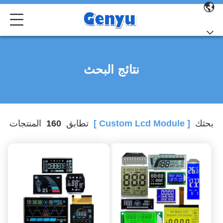
نتائج البحث
بحثك
[ Custom Lcd Module ]
تطابق
160
المنتجات