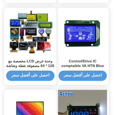
128x128 Circle Display
Control/Drive IC
وحدة عرض LCD مخصصة مع
comptaible VA HTN Blue
128 * 64 مصفوفة نقطة وشاشة
Green Backlight COB
7 أقسام للتطبيقات الصناعية
Segment LCD Module for
احصل على أفضل سعر
احصل على أفضل سعر
Customized UPS Inverter
Display Panel