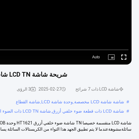
Auto
Picture-
Fullscreen
in-
Picture
شريحة شاشة LCD TN شاشة شاشة LCD ضوء خلفي أزرق HT1621 وحدة COB
شاشة LCD ذات 7 شرائح
2025-02-27
3 الرؤى
#
شاشة شاشة LCD مخصصة,وحدة شاشة LCD,شاشة القطاع
#
شاشة LCD ذات قطعة ضوء خلفي أزرق,شاشة LCD TN ذات الضوء الخلفي الأزرق,شاشة LCD HT1621 TN
سائلةمشوهةعندما لا يتم تطبيق الجهد هذا التواء من الكريستالات السائلة يسا..