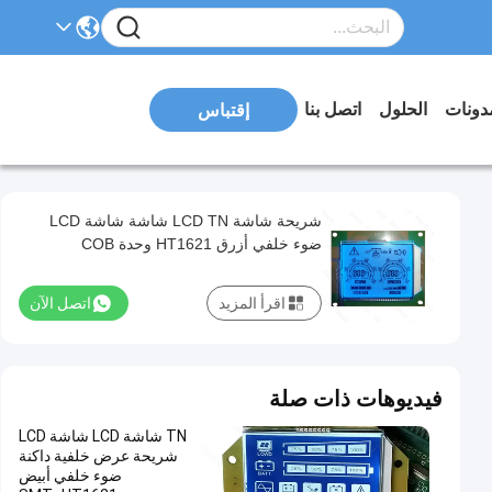
دونات
الحلول
اتصل بنا
إقتباس
شريحة شاشة LCD TN شاشة شاشة LCD
ضوء خلفي أزرق HT1621 وحدة COB
اقرأ المزيد
اتصل الآن
فيديوهات ذات صلة
TN شاشة LCD شاشة LCD
شريحة عرض خلفية داكنة
ضوء خلفي أبيض