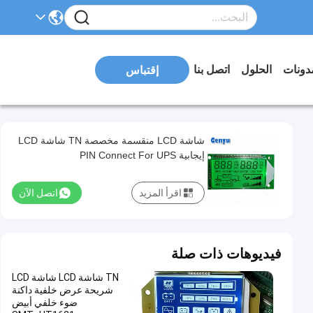
دونات
الحلول
اتصل بنا
إقتباس
شاشة LCD منقسمة مخصصة TN شاشة LCD
إيجابية PIN Connect For UPS
اقرأ المزيد
اتصل الآن
فيديوهات ذات صلة
TN شاشة LCD شاشة LCD
شريحة عرض خلفية داكنة
ضوء خلفي أبيض