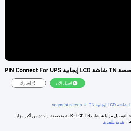
Video
اتصل الآن
شارك
segment screen
#
شاشة شاشة LCD TN إيجابية الخضراء LED الضوء الخلفي PIN الاتصال لبرامج التوصيل مزايا شاشات LCD TN: تكلفة منخفضة: واحدة من أكبر مزايا
عرض المزيد