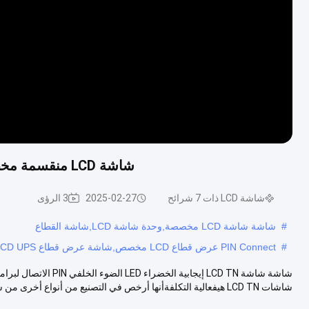
شاشة LCD منقسمة مخصصة TN شاشة LCD إيجابية PIN Connect For UPS
شاشة LCD ذات 7 شرائح
2025-02-27
3 الرؤى
#
شاشة شاشة LCD مخصصة,وحدة شاشة LCD,شاشة القطاع
#
PIN Connect عرض قطاع LCD مخصص,شاشة عرض قطاع LCD UPS,شاشة LCD إيجابية TN
شاشات LCD TN هيفعالية التكلفةأنها أرخص في التصنيع من أنواع أخرى من شا...